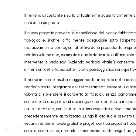
Il terreno circostante risulta attualmente quasi totalmente c
nord della proprietà.
Il nuovo progetto prevede la demolizione del piccolo fabbricato e
tipologico e, inoltre, difficilmente adeguabile sotto l’asp
esclusivamente per ragioni affettive della precedente propriet
relativo volume che, sommato a quello derivante dall’acquisto di a
intervento (si veda tav. “Azienda Agricola Vitale”), consente
dimensioni del lotto, sia sotto il profilo paesaggistico sia rispe
Il nuovo immobile risulta maggiormente integrato nel paesaggi
renderlo parte integrante dei terrazzamenti esistenti. La scel
volontà di riprendere il concetto di “fascia”, senza comprome
composto da una parte ad uso magazzino, identificata in una st
uso residenziale, con finiture in intonaco/pietra e rivestimen
precedentemente autorizzata. Lungo il lato sud è previsto u
vedano render e tavole grafiche progettuali). La proposta tipolo
corso di costruzione, riprende le medesime scelte progettuali, 