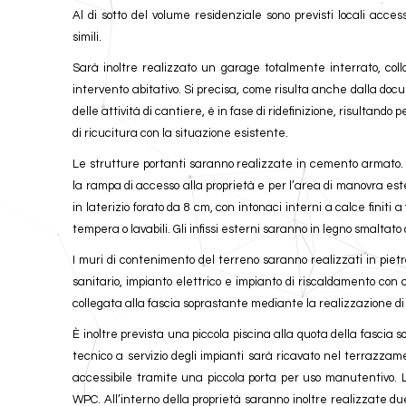
Al di sotto del volume residenziale sono previsti locali access
simili.
Sarà inoltre realizzato un garage totalmente interrato, coll
intervento abitativo. Si precisa, come risulta anche dalla docu
delle attività di cantiere, è in fase di ridefinizione, risultand
di ricucitura con la situazione esistente.
Le strutture portanti saranno realizzate in cemento armato. 
la rampa di accesso alla proprietà e per l’area di manovra est
in laterizio forato da 8 cm, con intonaci interni a calce finiti a
tempera o lavabili. Gli infissi esterni saranno in legno smaltato 
I muri di contenimento del terreno saranno realizzati in pietra
sanitario, impianto elettrico e impianto di riscaldamento con 
collegata alla fascia soprastante mediante la realizzazione di
È inoltre prevista una piccola piscina alla quota della fascia s
tecnico a servizio degli impianti sarà ricavato nel terrazz
accessibile tramite una piccola porta per uso manutentivo. L
WPC. All’interno della proprietà saranno inoltre realizzate du