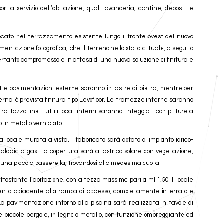
ori a servizio dell’abitazione, quali lavanderia, cantine, depositi e
ocato nel terrazzamento esistente lungo il fronte ovest del nuovo
mentazione fotografica, che il terreno nello stato attuale, a seguito
o pertanto compromesso e in attesa di una nuova soluzione di finitura e
Le pavimentazioni esterne saranno in lastre di pietra, mentre per
erna è prevista finitura tipo Levofloor. Le tramezze interne saranno
 frattazzo fine. Tutti i locali interni saranno tinteggiati con pitture a
o in metallo verniciato.
 locale murata a vista. Il fabbricato sarà dotato di impianto idrico-
caldaia a gas. La copertura sarà a lastrico solare con vegetazione,
 una piccola passerella, trovandosi alla medesima quota.
ottostante l’abitazione, con altezza massima pari a ml 1,50. Il locale
amento adiacente alla rampa di accesso, completamente interrato e
a pavimentazione intorno alla piscina sarà realizzata in tavole di
e piccole pergole, in legno o metallo, con funzione ombreggiante ed