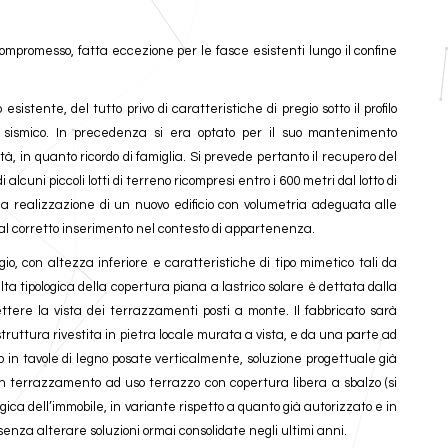
ompromesso, fatta eccezione per le fasce esistenti lungo il confine
sistente, del tutto privo di caratteristiche di pregio sotto il profilo
etto sismico. In precedenza si era optato per il suo mantenimento
à, in quanto ricordo di famiglia. Si prevede pertanto il recupero del
lcuni piccoli lotti di terreno ricompresi entro i 600 metri dal lotto di
 la realizzazione di un nuovo edificio con volumetria adeguata alle
tto al corretto inserimento nel contesto di appartenenza.
o, con altezza inferiore e caratteristiche di tipo mimetico tali da
ta tipologica della copertura piana a lastrico solare è dettata dalla
ttere la vista dei terrazzamenti posti a monte. Il fabbricato sarà
ruttura rivestita in pietra locale murata a vista, e da una parte ad
to in tavole di legno posate verticalmente, soluzione progettuale già
n terrazzamento ad uso terrazzo con copertura libera a sbalzo (si
gica dell’immobile, in variante rispetto a quanto già autorizzato e in
senza alterare soluzioni ormai consolidate negli ultimi anni.